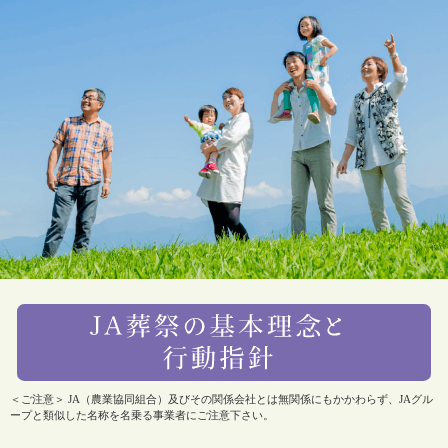
＜ご注意＞ JA（農業協同組合）及びその関係会社とは無関係にもかかわらず、JAグル
ープと類似した名称を名乗る事業者にご注意下さい。