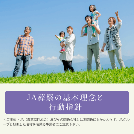
＜ご注意＞ JA（農業協同組合）及びその関係会社とは無関係にもかかわらず、JAグル
ープと類似した名称を名乗る事業者にご注意下さい。