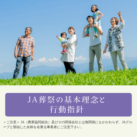
＜ご注意＞ JA（農業協同組合）及びその関係会社とは無関係にもかかわらず、JAグル
ープと類似した名称を名乗る事業者にご注意下さい。