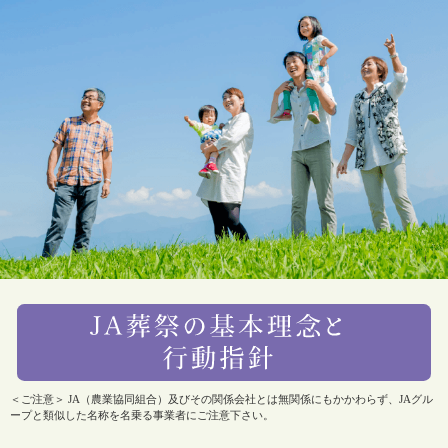
＜ご注意＞ JA（農業協同組合）及びその関係会社とは無関係にもかかわらず、JAグル
ープと類似した名称を名乗る事業者にご注意下さい。