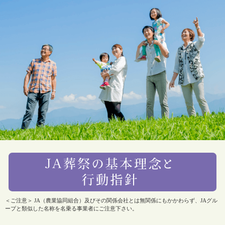
＜ご注意＞ JA（農業協同組合）及びその関係会社とは無関係にもかかわらず、JAグル
ープと類似した名称を名乗る事業者にご注意下さい。