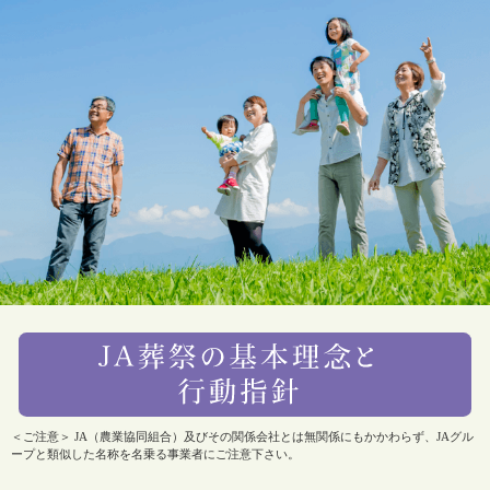
＜ご注意＞ JA（農業協同組合）及びその関係会社とは無関係にもかかわらず、JAグル
ープと類似した名称を名乗る事業者にご注意下さい。