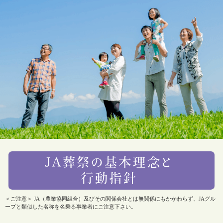
＜ご注意＞ JA（農業協同組合）及びその関係会社とは無関係にもかかわらず、JAグル
ープと類似した名称を名乗る事業者にご注意下さい。