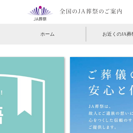
ホーム
お近くのJA葬
【北海道・東北】
北海道
【関東】
東京
神
【中部・甲信越】
愛知
【関西】
大阪
【中国・四国】
広島
【九州・沖縄】
福岡