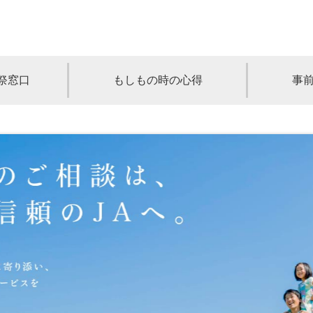
祭窓口
もしもの時の心得
事
青森
岩手
宮城
秋田
山形
奈川
千葉
埼玉
群馬
栃木
静岡
岐阜
三重
新潟
長野
京都
兵庫
奈良
滋賀
和歌山
岡山
山口
鳥取
島根
徳島
長崎
佐賀
熊本
大分
宮崎
鹿