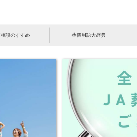
前相談のすすめ
葬儀用語大辞典
福島
茨城
山梨
福井
石川
富山
高知
愛媛
香川
児島
沖縄