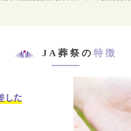
JA葬祭の
特徴