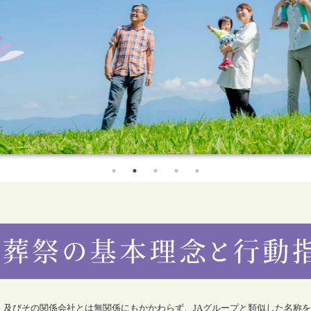
合）及びその関係会社とは無関係にもかかわらず、JAグループと類似した名称