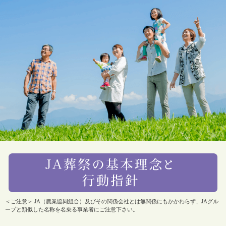
＜ご注意＞ JA（農業協同組合）及びその関係会社とは無関係にもかかわらず、JAグル
ープと類似した名称を名乗る事業者にご注意下さい。