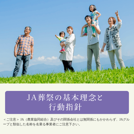
＜ご注意＞ JA（農業協同組合）及びその関係会社とは無関係にもかかわらず、JAグル
ープと類似した名称を名乗る事業者にご注意下さい。