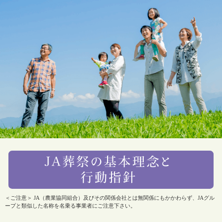
＜ご注意＞ JA（農業協同組合）及びその関係会社とは無関係にもかかわらず、JAグル
ープと類似した名称を名乗る事業者にご注意下さい。