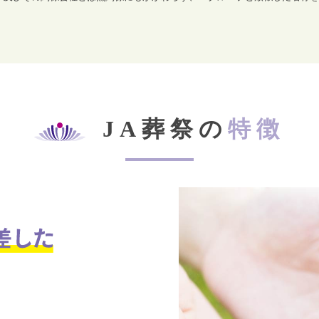
JA葬祭の
特徴