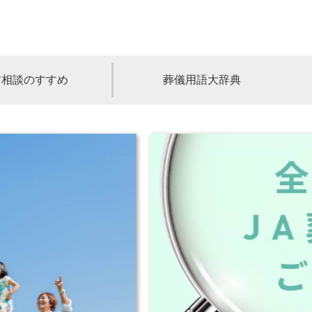
前相談のすすめ
葬儀用語大辞典
福島
茨城
山梨
福井
石川
富山
高知
愛媛
香川
児島
沖縄