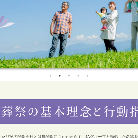
合）及びその関係会社とは無関係にもかかわらず、JAグループと類似した名称