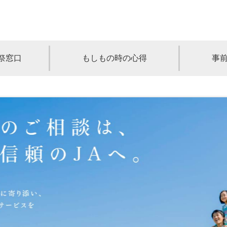
祭窓口
もしもの時の心得
事
青森
岩手
宮城
秋田
山形
奈川
千葉
埼玉
群馬
栃木
静岡
岐阜
三重
新潟
長野
京都
兵庫
奈良
滋賀
和歌山
岡山
山口
鳥取
島根
徳島
長崎
佐賀
熊本
大分
宮崎
鹿