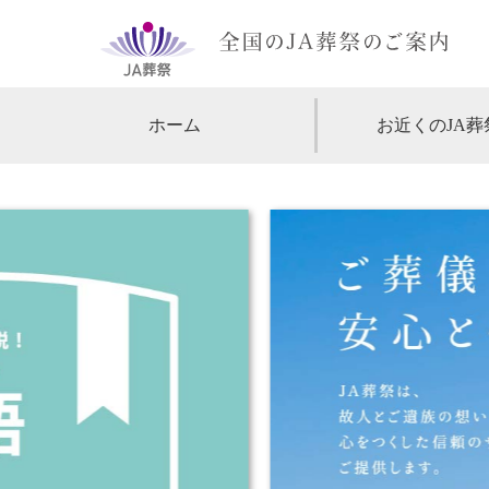
ホーム
お近くのJA葬
【北海道・東北】
北海道
【関東】
東京
神
【中部・甲信越】
愛知
【関西】
大阪
【中国・四国】
広島
【九州・沖縄】
福岡