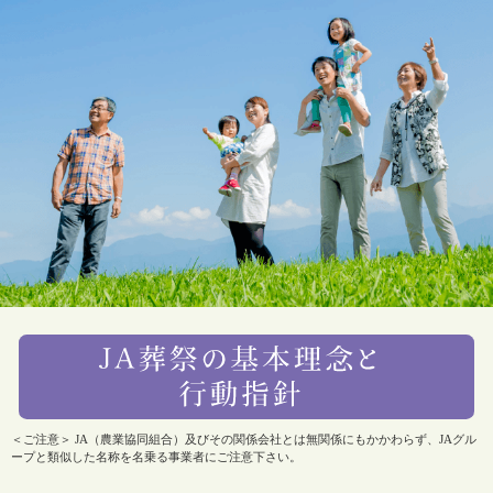
＜ご注意＞ JA（農業協同組合）及びその関係会社とは無関係にもかかわらず、JAグル
ープと類似した名称を名乗る事業者にご注意下さい。