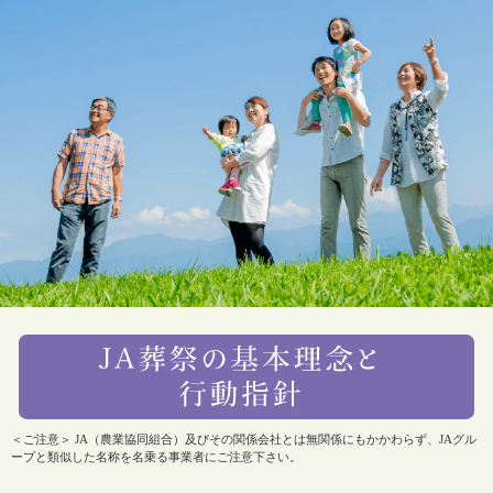
＜ご注意＞ JA（農業協同組合）及びその関係会社とは無関係にもかかわらず、JAグル
ープと類似した名称を名乗る事業者にご注意下さい。