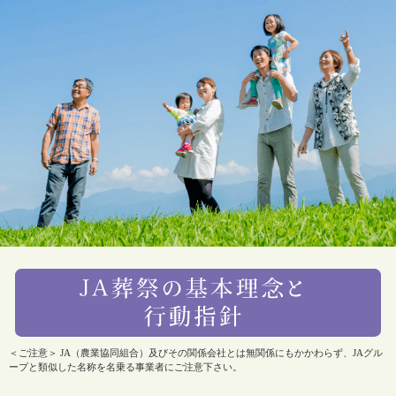
＜ご注意＞ JA（農業協同組合）及びその関係会社とは無関係にもかかわらず、JAグル
ープと類似した名称を名乗る事業者にご注意下さい。