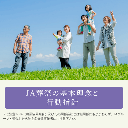
＜ご注意＞ JA（農業協同組合）及びその関係会社とは無関係にもかかわらず、JAグル
ープと類似した名称を名乗る事業者にご注意下さい。