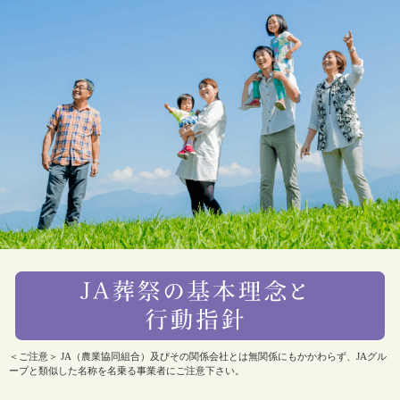
＜ご注意＞ JA（農業協同組合）及びその関係会社とは無関係にもかかわらず、JAグル
ープと類似した名称を名乗る事業者にご注意下さい。