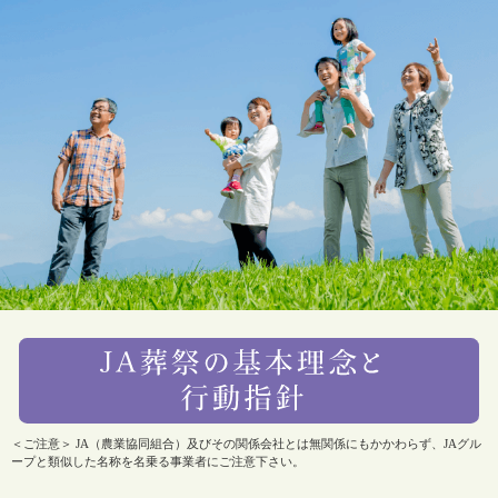
＜ご注意＞ JA（農業協同組合）及びその関係会社とは無関係にもかかわらず、JAグル
ープと類似した名称を名乗る事業者にご注意下さい。