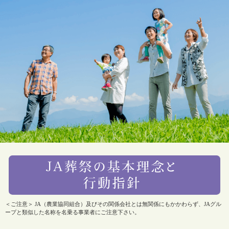
＜ご注意＞ JA（農業協同組合）及びその関係会社とは無関係にもかかわらず、JAグル
ープと類似した名称を名乗る事業者にご注意下さい。