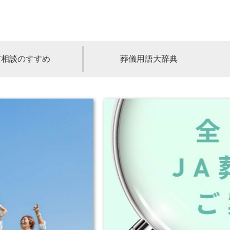
前相談のすすめ
葬儀用語大辞典
福島
茨城
山梨
福井
石川
富山
高知
愛媛
香川
児島
沖縄