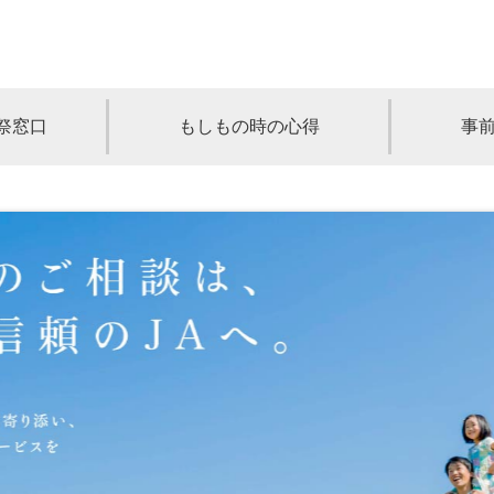
祭窓口
もしもの時の心得
事
青森
岩手
宮城
秋田
山形
奈川
千葉
埼玉
群馬
栃木
静岡
岐阜
三重
新潟
長野
京都
兵庫
奈良
滋賀
和歌山
岡山
山口
鳥取
島根
徳島
長崎
佐賀
熊本
大分
宮崎
鹿