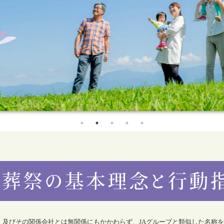
合）及びその関係会社とは無関係にもかかわらず、JAグループと類似した名称