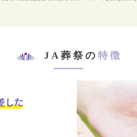
JA葬祭の
特徴