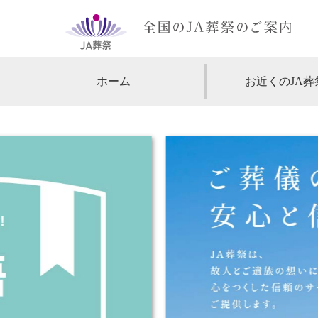
ホーム
お近くのJA葬
【北海道・東北】
北海道
【関東】
東京
神
【中部・甲信越】
愛知
【関西】
大阪
【中国・四国】
広島
【九州・沖縄】
福岡