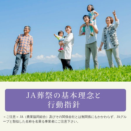
＜ご注意＞ JA（農業協同組合）及びその関係会社とは無関係にもかかわらず、JAグル
ープと類似した名称を名乗る事業者にご注意下さい。