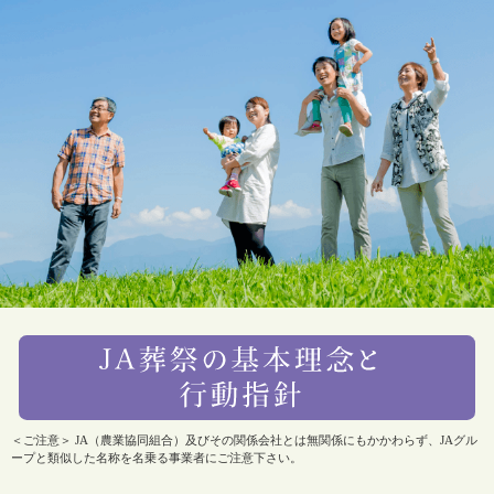
＜ご注意＞ JA（農業協同組合）及びその関係会社とは無関係にもかかわらず、JAグル
ープと類似した名称を名乗る事業者にご注意下さい。