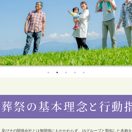
合）及びその関係会社とは無関係にもかかわらず、JAグループと類似した名称