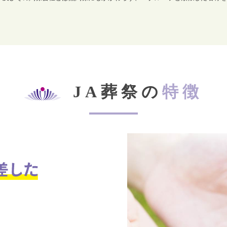
JA葬祭の
特徴