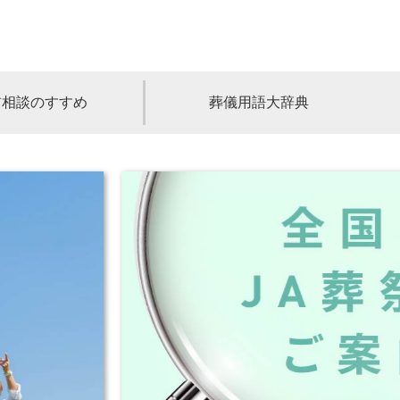
前相談のすすめ
葬儀用語大辞典
福島
茨城
山梨
福井
石川
富山
高知
愛媛
香川
児島
沖縄