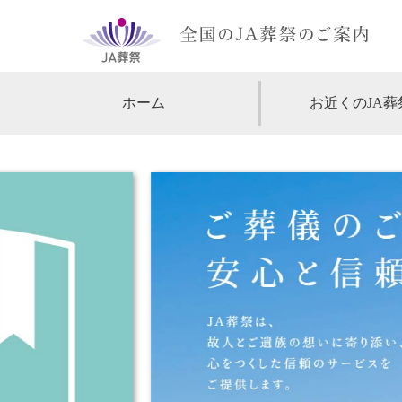
ホーム
お近くのJA葬
【北海道・東北】
北海道
【関東】
東京
神
【中部・甲信越】
愛知
【関西】
大阪
【中国・四国】
広島
【九州・沖縄】
福岡