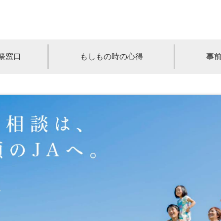
祭窓口
もしもの時の心得
事
青森
岩手
宮城
秋田
山形
奈川
千葉
埼玉
群馬
栃木
静岡
岐阜
三重
新潟
長野
京都
兵庫
奈良
滋賀
和歌山
岡山
山口
鳥取
島根
徳島
長崎
佐賀
熊本
大分
宮崎
鹿