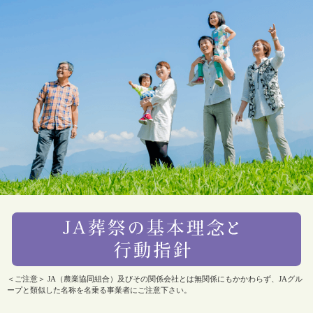
＜ご注意＞ JA（農業協同組合）及びその関係会社とは無関係にもかかわらず、JAグル
ープと類似した名称を名乗る事業者にご注意下さい。