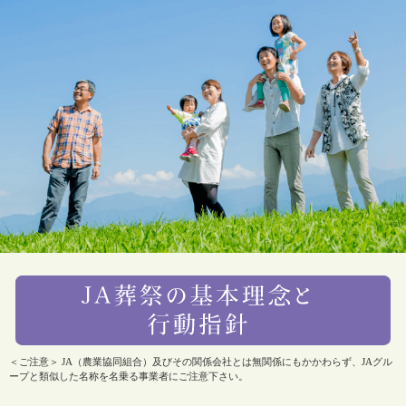
＜ご注意＞ JA（農業協同組合）及びその関係会社とは無関係にもかかわらず、JAグル
ープと類似した名称を名乗る事業者にご注意下さい。