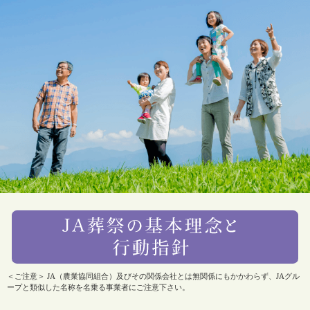
＜ご注意＞ JA（農業協同組合）及びその関係会社とは無関係にもかかわらず、JAグル
ープと類似した名称を名乗る事業者にご注意下さい。