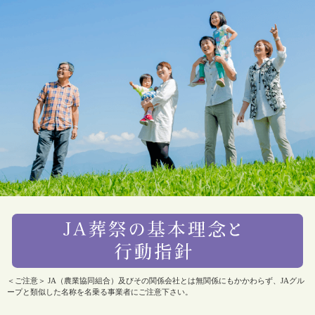
＜ご注意＞ JA（農業協同組合）及びその関係会社とは無関係にもかかわらず、JAグル
ープと類似した名称を名乗る事業者にご注意下さい。