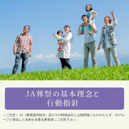
＜ご注意＞ JA（農業協同組合）及びその関係会社とは無関係にもかかわらず、JAグル
ープと類似した名称を名乗る事業者にご注意下さい。