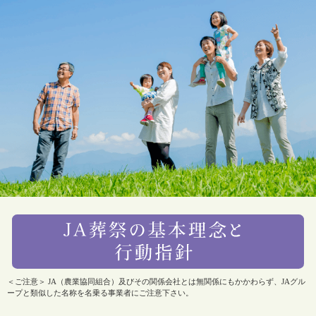
＜ご注意＞ JA（農業協同組合）及びその関係会社とは無関係にもかかわらず、JAグル
ープと類似した名称を名乗る事業者にご注意下さい。