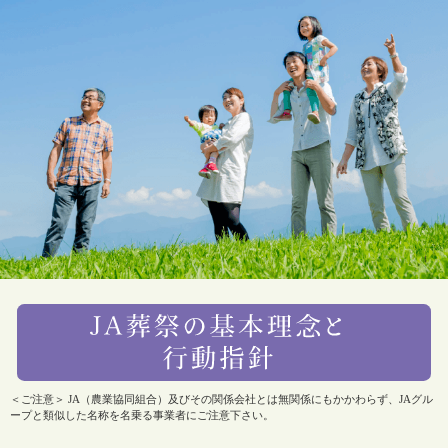
＜ご注意＞ JA（農業協同組合）及びその関係会社とは無関係にもかかわらず、JAグル
ープと類似した名称を名乗る事業者にご注意下さい。