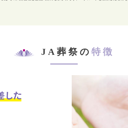
JA葬祭の
特徴