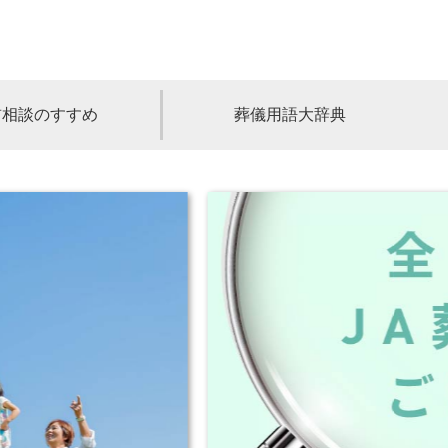
前相談のすすめ
葬儀用語大辞典
福島
茨城
山梨
福井
石川
富山
高知
愛媛
香川
児島
沖縄