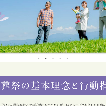
合）及びその関係会社とは無関係にもかかわらず、JAグループと類似した名称