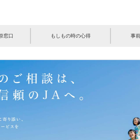
祭窓口
もしもの時の心得
事
青森
岩手
宮城
秋田
山形
奈川
千葉
埼玉
群馬
栃木
静岡
岐阜
三重
新潟
長野
京都
兵庫
奈良
滋賀
和歌山
岡山
山口
鳥取
島根
徳島
長崎
佐賀
熊本
大分
宮崎
鹿