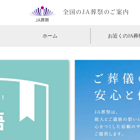
ホーム
お近くのJA葬
【北海道・東北】
北海道
【関東】
東京
神
【中部・甲信越】
愛知
【関西】
大阪
【中国・四国】
広島
【九州・沖縄】
福岡