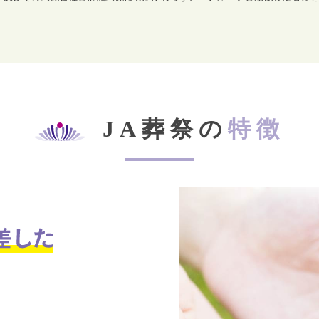
JA葬祭の
特徴