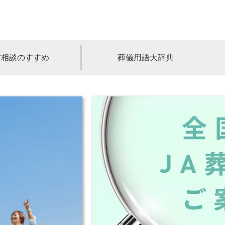
前相談のすすめ
葬儀用語大辞典
福島
茨城
山梨
福井
石川
富山
高知
愛媛
香川
児島
沖縄