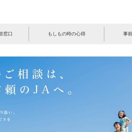
祭窓口
もしもの時の心得
事
青森
岩手
宮城
秋田
山形
奈川
千葉
埼玉
群馬
栃木
静岡
岐阜
三重
新潟
長野
京都
兵庫
奈良
滋賀
和歌山
岡山
山口
鳥取
島根
徳島
長崎
佐賀
熊本
大分
宮崎
鹿