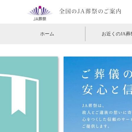
ホーム
お近くのJA葬
【北海道・東北】
北海道
【関東】
東京
神
【中部・甲信越】
愛知
【関西】
大阪
【中国・四国】
広島
【九州・沖縄】
福岡