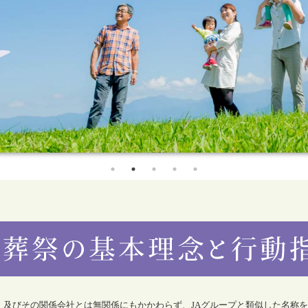
合）及びその関係会社とは無関係にもかかわらず、JAグループと類似した名称