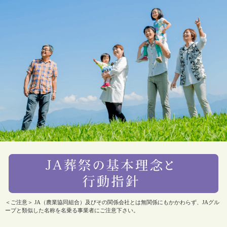
＜ご注意＞ JA（農業協同組合）及びその関係会社とは無関係にもかかわらず、JAグル
ープと類似した名称を名乗る事業者にご注意下さい。