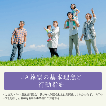
＜ご注意＞ JA（農業協同組合）及びその関係会社とは無関係にもかかわらず、JAグル
ープと類似した名称を名乗る事業者にご注意下さい。