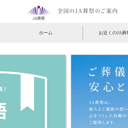
ホーム
お近くのJA葬
【北海道・東北】
北海道
【関東】
東京
神
【中部・甲信越】
愛知
【関西】
大阪
【中国・四国】
広島
【九州・沖縄】
福岡