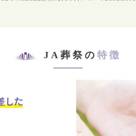
JA葬祭の
特徴