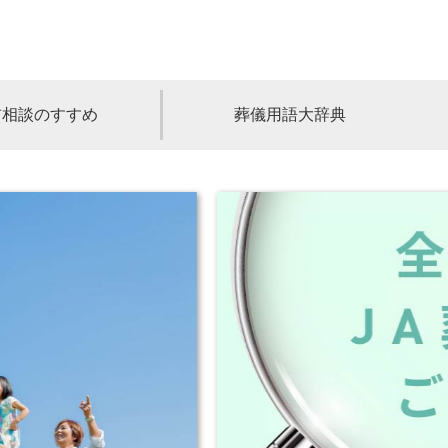
前相談のすすめ
葬儀用語大辞典
福島
茨城
山梨
福井
石川
富山
高知
愛媛
香川
児島
沖縄