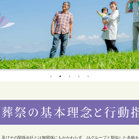
合）及びその関係会社とは無関係にもかかわらず、JAグループと類似した名称