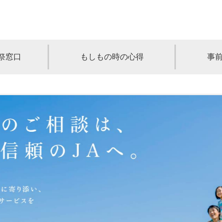
祭窓口
もしもの時の心得
事
青森
岩手
宮城
秋田
山形
奈川
千葉
埼玉
群馬
栃木
静岡
岐阜
三重
新潟
長野
京都
兵庫
奈良
滋賀
和歌山
岡山
山口
鳥取
島根
徳島
長崎
佐賀
熊本
大分
宮崎
鹿