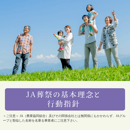
＜ご注意＞ JA（農業協同組合）及びその関係会社とは無関係にもかかわらず、JAグル
ープと類似した名称を名乗る事業者にご注意下さい。