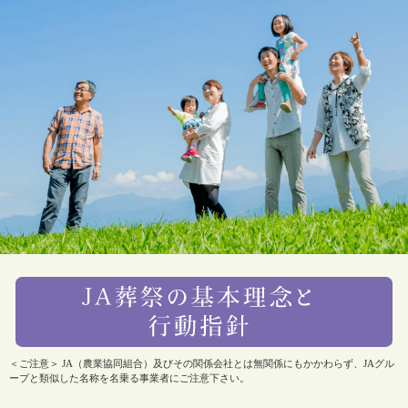
＜ご注意＞ JA（農業協同組合）及びその関係会社とは無関係にもかかわらず、JAグル
ープと類似した名称を名乗る事業者にご注意下さい。