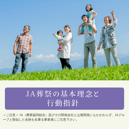
＜ご注意＞ JA（農業協同組合）及びその関係会社とは無関係にもかかわらず、JAグル
ープと類似した名称を名乗る事業者にご注意下さい。