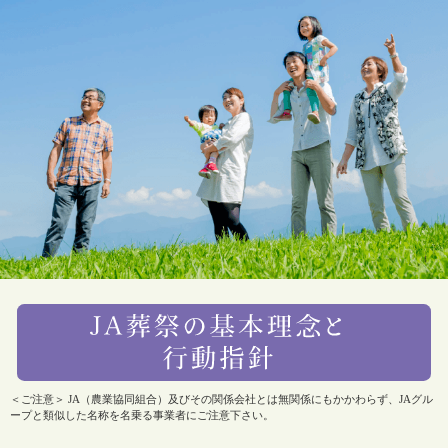
＜ご注意＞ JA（農業協同組合）及びその関係会社とは無関係にもかかわらず、JAグル
ープと類似した名称を名乗る事業者にご注意下さい。