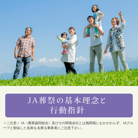
＜ご注意＞ JA（農業協同組合）及びその関係会社とは無関係にもかかわらず、JAグル
ープと類似した名称を名乗る事業者にご注意下さい。