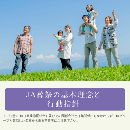
＜ご注意＞ JA（農業協同組合）及びその関係会社とは無関係にもかかわらず、JAグル
ープと類似した名称を名乗る事業者にご注意下さい。