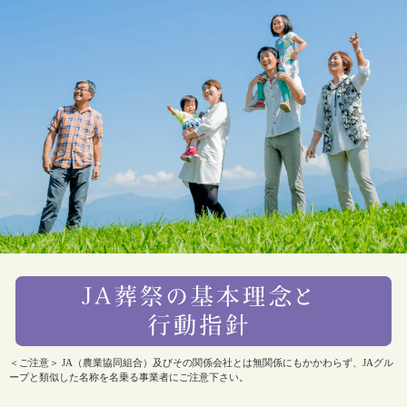
＜ご注意＞ JA（農業協同組合）及びその関係会社とは無関係にもかかわらず、JAグル
ープと類似した名称を名乗る事業者にご注意下さい。