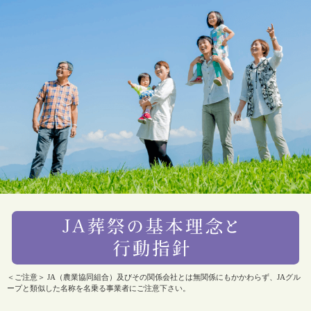
＜ご注意＞ JA（農業協同組合）及びその関係会社とは無関係にもかかわらず、JAグル
ープと類似した名称を名乗る事業者にご注意下さい。