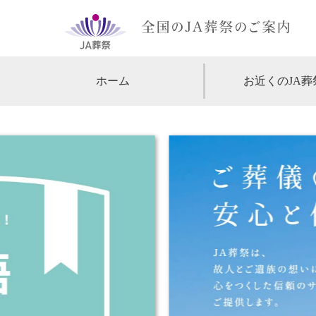
ホーム
お近くのJA葬
【北海道・東北】
北海道
【関東】
東京
神
【中部・甲信越】
愛知
【関西】
大阪
【中国・四国】
広島
【九州・沖縄】
福岡