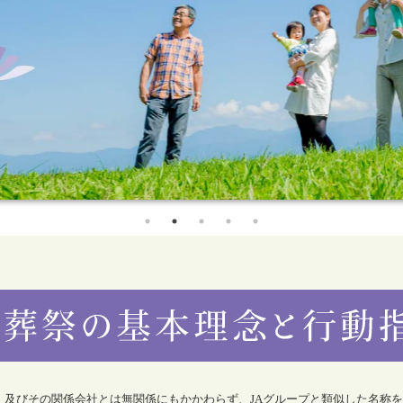
合）及びその関係会社とは無関係にもかかわらず、JAグループと類似した名称