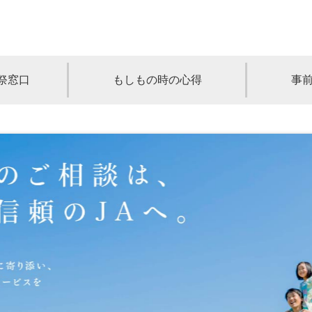
祭窓口
もしもの時の心得
事
青森
岩手
宮城
秋田
山形
奈川
千葉
埼玉
群馬
栃木
静岡
岐阜
三重
新潟
長野
京都
兵庫
奈良
滋賀
和歌山
岡山
山口
鳥取
島根
徳島
長崎
佐賀
熊本
大分
宮崎
鹿