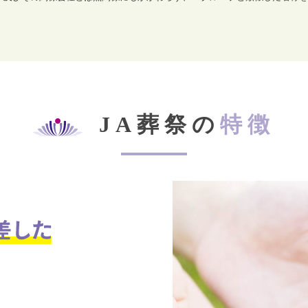
JA葬祭の
特徴