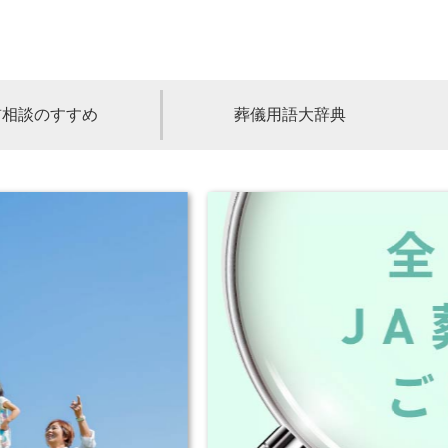
前相談のすすめ
葬儀用語大辞典
福島
茨城
山梨
福井
石川
富山
高知
愛媛
香川
児島
沖縄