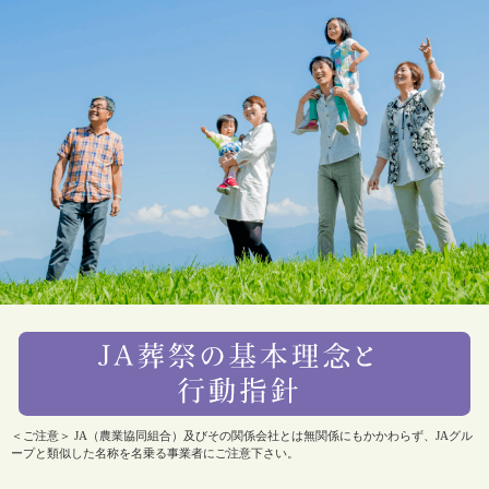
＜ご注意＞ JA（農業協同組合）及びその関係会社とは無関係にもかかわらず、JAグル
ープと類似した名称を名乗る事業者にご注意下さい。