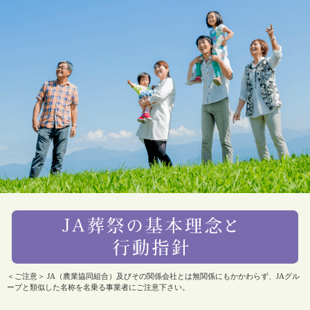
＜ご注意＞ JA（農業協同組合）及びその関係会社とは無関係にもかかわらず、JAグル
ープと類似した名称を名乗る事業者にご注意下さい。