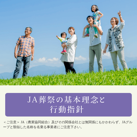
＜ご注意＞ JA（農業協同組合）及びその関係会社とは無関係にもかかわらず、JAグル
ープと類似した名称を名乗る事業者にご注意下さい。