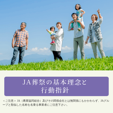
＜ご注意＞ JA（農業協同組合）及びその関係会社とは無関係にもかかわらず、JAグル
ープと類似した名称を名乗る事業者にご注意下さい。