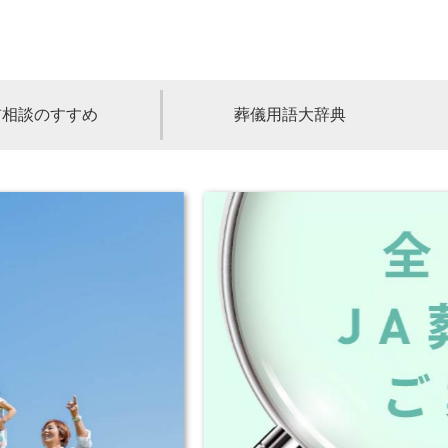
前相談のすすめ
葬儀用語大辞典
福島
茨城
山梨
福井
石川
富山
高知
愛媛
香川
児島
沖縄