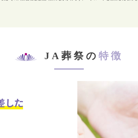
JA葬祭の
特徴