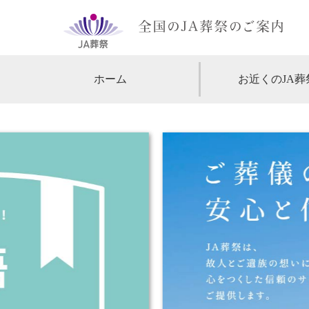
ホーム
お近くのJA葬
【北海道・東北】
北海道
【関東】
東京
神
【中部・甲信越】
愛知
【関西】
大阪
【中国・四国】
広島
【九州・沖縄】
福岡