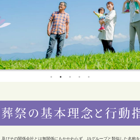
合）及びその関係会社とは無関係にもかかわらず、JAグループと類似した名称