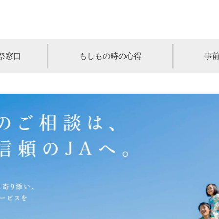
祭窓口
もしもの時の心得
事
青森
岩手
宮城
秋田
山形
奈川
千葉
埼玉
群馬
栃木
静岡
岐阜
三重
新潟
長野
京都
兵庫
奈良
滋賀
和歌山
岡山
山口
鳥取
島根
徳島
長崎
佐賀
熊本
大分
宮崎
鹿