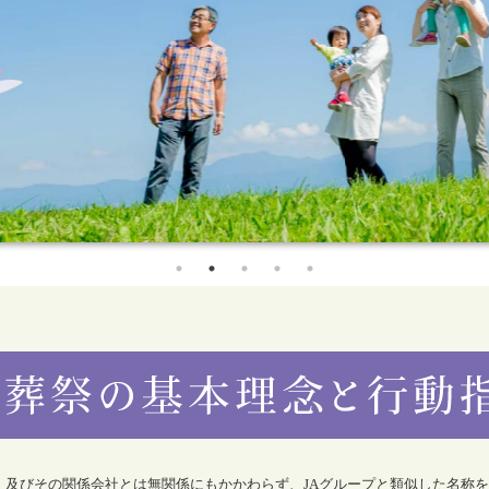
合）及びその関係会社とは無関係にもかかわらず、JAグループと類似した名称