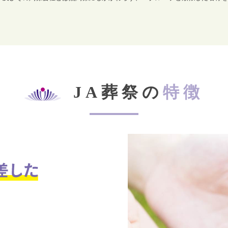
JA葬祭の
特徴