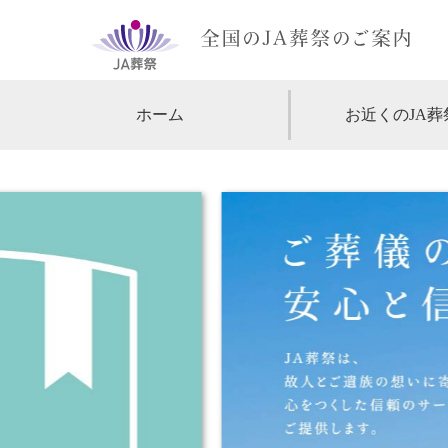
ホーム
お近くのJA葬
【北海道・東北】
北海道
【関東】
東京
神
【中部・甲信越】
愛知
【関西】
大阪
【中国・四国】
広島
【九州・沖縄】
福岡