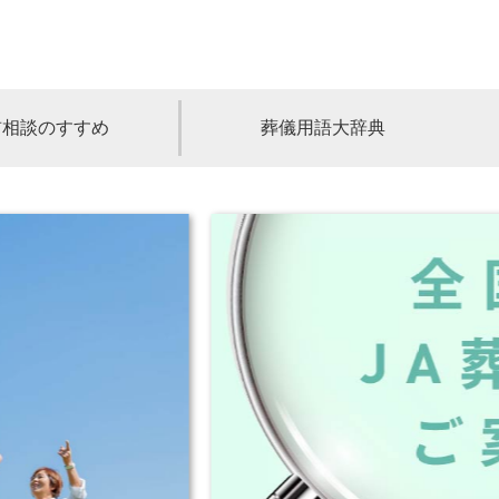
前相談のすすめ
葬儀用語大辞典
福島
茨城
山梨
福井
石川
富山
高知
愛媛
香川
児島
沖縄