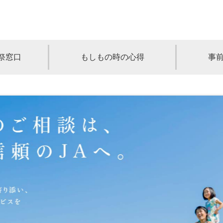
祭窓口
もしもの時の心得
事
青森
岩手
宮城
秋田
山形
奈川
千葉
埼玉
群馬
栃木
静岡
岐阜
三重
新潟
長野
京都
兵庫
奈良
滋賀
和歌山
岡山
山口
鳥取
島根
徳島
長崎
佐賀
熊本
大分
宮崎
鹿